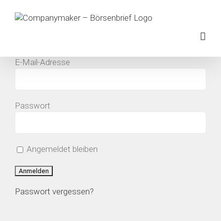
Zum
Inhalt
springen
E-Mail-Adresse
Passwort
Ich habe die
Datenschutzerklärung
gelesen.
Angemeldet bleiben
Passwort vergessen?
SITEMAP